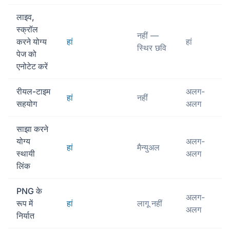
लाइव,
स्क्रॉल
नहीं —
करने योग्य
हां
हां
स्थिर छवि
पेज को
एनोटेट करें
रीयल-टाइम
अलग-
हां
नहीं
सहयोग
अलग
साझा करने
योग्य
अलग-
हां
मैन्युअल
स्थायी
अलग
लिंक
PNG के
अलग-
रूप में
हां
लागू नहीं
अलग
निर्यात